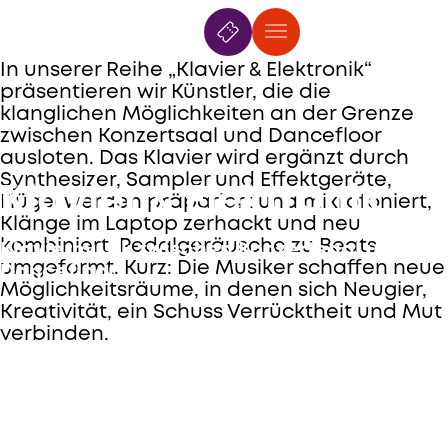
7. Mai
—
21. Juli 2026
In unserer Reihe „Klavier & Elektronik“
präsentieren wir Künstler, die die
klanglichen Möglichkeiten an der Grenze
zwischen Konzertsaal und Dancefloor
ausloten. Das Klavier wird ergänzt durch
Synthesizer, Sampler und Effektgeräte,
Klavier & Elektronik
Flügel werden präpariert und mikrofoniert,
Klänge im Laptop zerhackt und neu
kombiniert, Pedalgeräusche zu Beats
Klaviermusik zwischen Konzertsaal und
umgeformt. Kurz: Die Musiker schaffen neue
Dancefloor
Möglichkeitsräume, in denen sich Neugier,
Kreativität, ein Schuss Verrücktheit und Mut
verbinden.