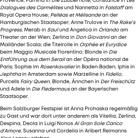
Provence; Pamina in
Die Zauberflöte
, Constance in
Les
Dialogues des Carmélites
und Nannetta in
Falstaff
am
Royal Opera House;
Pelléas et Mélisande
an der
Hamburgischen Staatsoper; Anne Trulove in
The Rake’s
Progress
, Merab in
Saul
und Angelica in
Orlando
am
Theater an der Wien; Zerlina in
Don Giovanni
an der
Mailänder Scala; die Titelrolle in
Orphée et Eurydice
beim Maggio Musicale Fiorentino; Blonde in
Die
Entführung aus dem Serail
an der Opéra national de
Paris; Sophie im
Rosenkavalier
in Baden‑Baden; Iphis in
Jephtha
in Amsterdam sowie Marzelline in
Fidelio
,
Purcells
Fairy Queen
, Blonde, Ännchen in
Der Freischütz
und Adele in
Die Fledermaus
an der Bayerischen
Staatsoper.
Beim Salzburger Festspiel ist Anna Prohaska regelmäßig
zu Gast und war dort unter anderem als Vitellia, Zerlina,
Despina, Deola in Luigi Nonos
Al Gran Sole Carico
d’Amore
, Susanna und Cordelia in Aribert Reimanns