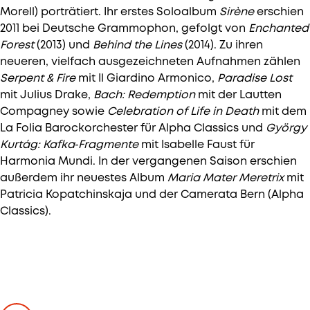
Morell) porträtiert. Ihr erstes Soloalbum
Sirène
erschien
2011 bei Deutsche Grammophon, gefolgt von
Enchanted
Forest
(2013) und
Behind the Lines
(2014). Zu ihren
neueren, vielfach ausgezeichneten Aufnahmen zählen
Serpent & Fire
mit Il Giardino Armonico,
Paradise Lost
mit Julius Drake,
Bach: Redemption
mit der Lautten
Compagney sowie
Celebration of Life in Death
mit dem
La Folia Barockorchester für Alpha Classics und
György
Kurtág: Kafka‑Fragmente
mit Isabelle Faust für
Harmonia Mundi. In der vergangenen Saison erschien
außerdem ihr neuestes Album
Maria Mater Meretrix
mit
Patricia Kopatchinskaja und der Camerata Bern (Alpha
Classics).