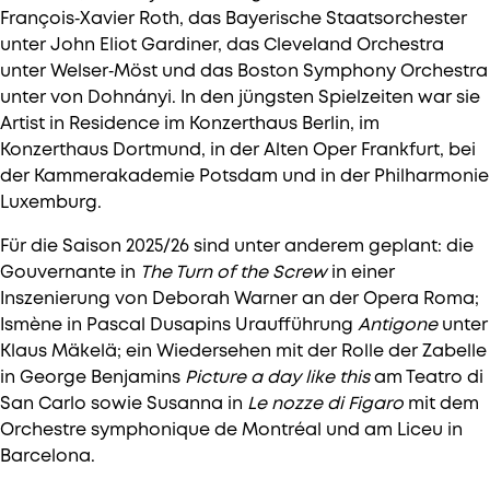
François‑Xavier Roth, das Bayerische Staatsorchester
unter John Eliot Gardiner, das Cleveland Orchestra
unter Welser‑Möst und das Boston Symphony Orchestra
unter von Dohnányi. In den jüngsten Spielzeiten war sie
Artist in Residence im Konzerthaus Berlin, im
Konzerthaus Dortmund, in der Alten Oper Frankfurt, bei
der Kammerakademie Potsdam und in der Philharmonie
Luxemburg.
Für die Saison 2025/26 sind unter anderem geplant: die
Gouvernante in
The Turn of the Screw
in einer
Inszenierung von Deborah Warner an der Opera Roma;
Ismène in Pascal Dusapins Uraufführung
Antigone
unter
Klaus Mäkelä; ein Wiedersehen mit der Rolle der Zabelle
in George Benjamins
Picture a day like this
am Teatro di
San Carlo sowie Susanna in
Le nozze di Figaro
mit dem
Orchestre symphonique de Montréal und am Liceu in
Barcelona.