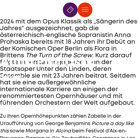
7. Mai
—
21. Juli 2026
2024 mit dem Opus Klassik als „Sängerin des
Jahres“ ausgezeichnet, gab die
österreichisch‑englische Sopranistin Anna
Prohaska bereits mit 18 Jahren ihr Debüt an
der Komischen Oper Berlin als Flora in
Brittens
The Turn of the Screw
. Kurz darauf
Anna Prohaska
folgte ihr erstes Engagement an der
Staatsoper Unter den Linden, deren
Ensemble sie mit 23 Jahren beitrat. Seitdem
Sopran
hat sie eine außergewöhnliche
internationale Karriere an einigen der
renommiertesten Opernhäuser und mit
führenden Orchestern der Welt aufgebaut.
Zu ihren Opernhöhepunkten zählen Zabelle in der
Uraufführung von George Benjamins
Picture a day like
this
sowie Morgana in
Alcina
beim Festival d’Aix-en-