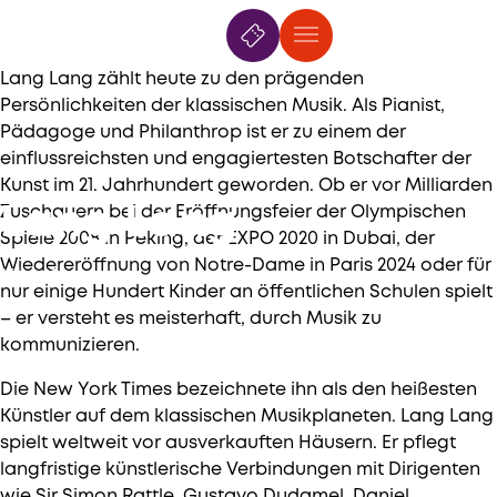
7. Mai
—
21. Juli 2026
Lang Lang zählt heute zu den prägenden
Persönlichkeiten der klassischen Musik. Als Pianist,
Pädagoge und Philanthrop ist er zu einem der
einflussreichsten und engagiertesten Botschafter der
Kunst im 21. Jahrhundert geworden. Ob er vor Milliarden
Lang Lang
Zuschauern bei der Eröffnungsfeier der Olympischen
Spiele 2008 in Peking, der EXPO 2020 in Dubai, der
Wiedereröffnung von Notre-Dame in Paris 2024 oder für
Klavier
nur einige Hundert Kinder an öffentlichen Schulen spielt
– er versteht es meisterhaft, durch Musik zu
kommunizieren.
Die New York Times bezeichnete ihn als den heißesten
Künstler auf dem klassischen Musikplaneten. Lang Lang
spielt weltweit vor ausverkauften Häusern. Er pflegt
langfristige künstlerische Verbindungen mit Dirigenten
wie Sir Simon Rattle, Gustavo Dudamel, Daniel