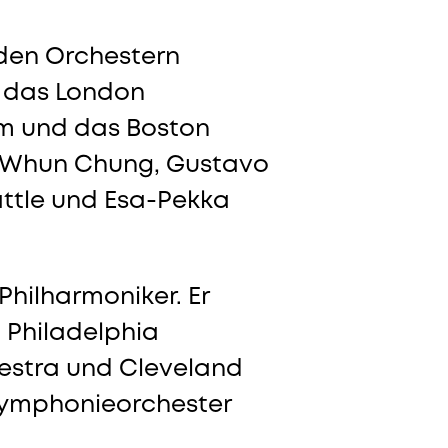
nden Orchestern
, das London
m und das Boston
g-Whun Chung, Gustavo
attle und Esa-Pekka
 Philharmoniker. Er
m Philadelphia
estra und Cleveland
Symphonieorchester