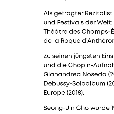
Als gefragter Rezitali
und Festivals der Wel
Théâtre des Champs-Ély
de la Roque d’Anthéron
Zu seinen jüngsten Ein
und die Chopin-Aufna
Gianandrea Noseda (202
Debussy-Soloalbum (2
Europe (2018).
Seong-Jin Cho wurde 19