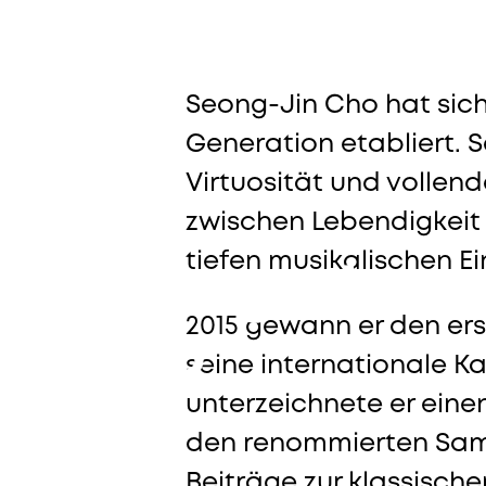
7. Mai
—
21. Juli 2026
Seong-Jin Cho hat sich 
Generation etabliert. S
Virtuosität und vollen
zwischen Lebendigkeit 
tiefen musikalischen Ei
Seong-Jin
2015 gewann er den er
Cho
seine internationale Ka
unterzeichnete er eine
Klavier
den renommierten Sams
Beiträge zur klassische