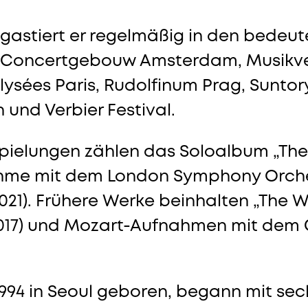
st gastiert er regelmäßig in den bede
t: Concertgebouw Amsterdam, Musikver
sées Paris, Rudolfinum Prag, Suntory 
 und Verbier Festival.
spielungen zählen das Soloalbum „The 
hme mit dem London Symphony Orche
1). Frühere Werke beinhalten „The Wa
017) und Mozart-Aufnahmen mit dem 
94 in Seoul geboren, begann mit sech