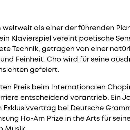
Konzerte
weltweit als einer der führenden Pian
ein Klavierspiel vereint poetische Sens
dete Technik, getragen von einer natü
und Feinheit. Cho wird für seine aus
nsichten gefeiert.
sten Preis beim Internationalen Cho
rriere entscheidend vorantrieb. Ein J
n Exklusivvertrag bei Deutsche Gramm
ung Ho-Am Prize in the Arts für sei
n Musik.