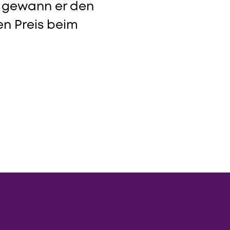
09 gewann er den
en Preis beim
.