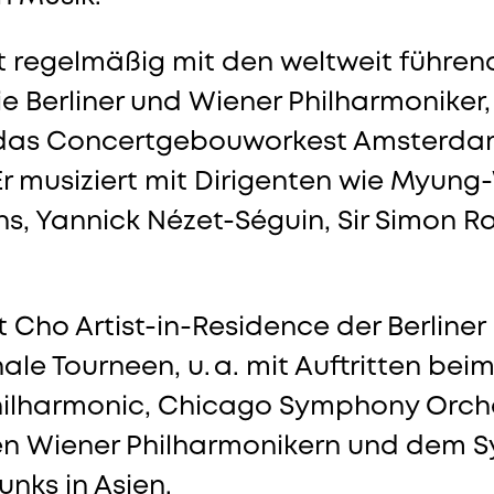
t regelmäßig mit den weltweit führe
e Berliner und Wiener Philharmoniker
das Concertgebouworkest Amsterda
r musiziert mit Dirigenten wie Myun
s, Yannick Nézet-Séguin, Sir Simon R
t Cho Artist-in-Residence der Berliner
le Tourneen, u. a. mit Auftritten bei
hilharmonic, Chicago Symphony Orch
en Wiener Philharmonikern und dem 
nks in Asien.