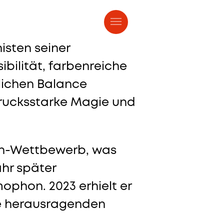
 & Tickets
isten seiner
ibilität, farbenreiche
rlichen Balance
drucksstarke Magie und
pin-Wettbewerb, was
ahr später
ophon. 2023 erhielt er
ne herausragenden