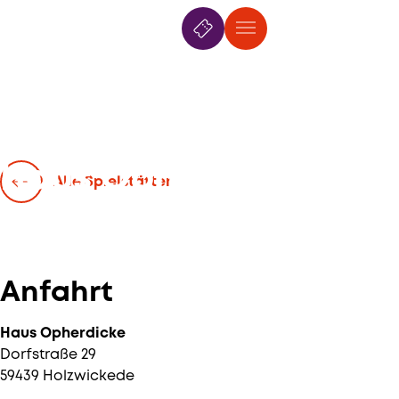
7. Mai
—
21. Juli 2026
Haus Opherdicke
Alle Spielstätten
Holzwickede
Anfahrt
Haus Opherdicke
Dorfstraße 29
59439 Holzwickede