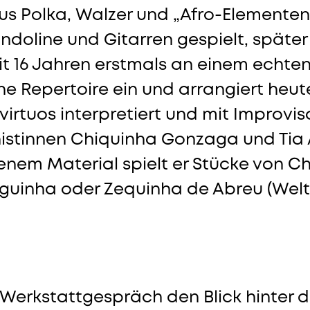
aus Polka, Walzer und „Afro-Elemente
Mandoline und Gitarren gespielt, späte
 16 Jahren erstmals an einem echten
ische Repertoire ein und arrangiert heu
hvirtuos interpretiert und mit Improvi
tinnen Chiquinha Gonzaga und Tia A
genem Material spielt er Stücke von 
nguinha oder Zequinha de Abreu (Welth
 Werkstattgespräch den Blick hinter di