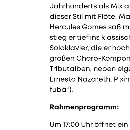
Jahrhunderts als Mix 
dieser Stil mit Flöte, 
Hercules Gomes saß mit
stieg er tief ins klass
Soloklavier, die er hoc
großen Choro-Komponis
Tributalben, neben ei
Ernesto Nazareth, Pixi
fubá“).
Rahmenprogramm:
Um 17:00 Uhr öffnet ein