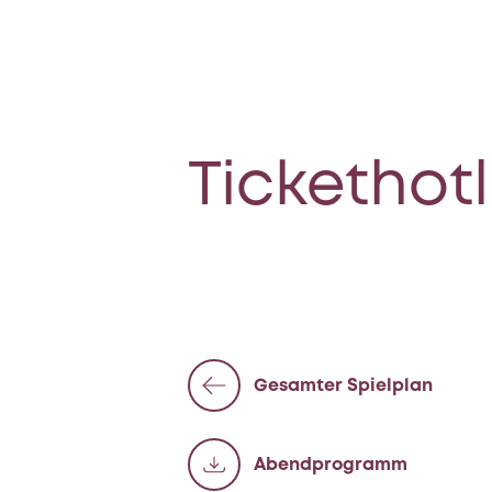
Tickethotl
Gesamter Spielplan
Abend­programm