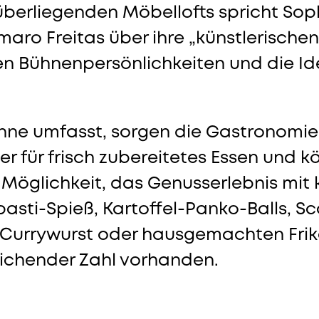
berliegenden Möbellofts spricht Soph
ro Freitas über ihre „künstlerischen
n Bühnenpersönlichkeiten und die Ide
inne umfasst, sorgen die Gastronomie
r für frisch zubereitetes Essen und k
e Möglichkeit, das Genusserlebnis mit
ipasti-Spieß, Kartoffel-Panko-Balls, S
en Currywurst oder hausgemachten Fri
reichender Zahl vorhanden.