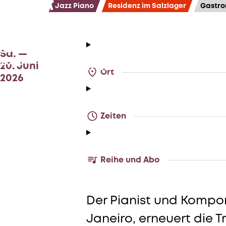
Jazz Piano
Residenz im Salzlager
Gastro
7. Mai
—
Sa. —
Hercules G
21. Juli 2026
20.
Juni
Sa. —
2026
Brazilian Jazz Summer
20. Juni
Ort
2026
Zeiten
Reihe und Abo
Der Pianist und Kompo
Janeiro, erneuert die Tr