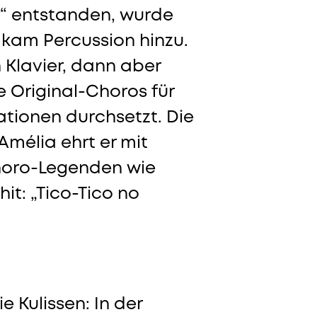
n“ entstanden, wurde
r kam Percussion hinzu.
 Klavier, dann aber
te Original-Choros für
sationen durchsetzt. Die
mélia ehrt er mit
Choro-Legenden wie
it: „Tico-Tico no
e Kulissen: In der