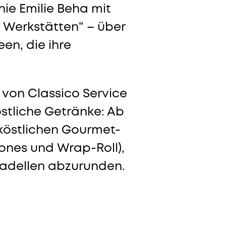
ie Emilie Beha mit
 Werkstätten“ – über
en, die ihre
 von Classico Service
östliche Getränke: Ab
 köstlichen Gourmet-
cones und Wrap-Roll),
kadellen abzurunden.