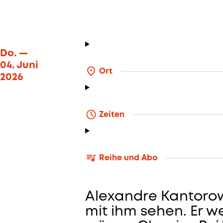
Do. —
Alexandre 
04.
7. Mai
—
21. Juli 2026
Juni
2026
Do. —
04. Juni
Ort
2026
Zeiten
Reihe und Abo
Alexandre Kantorow 
mit ihm sehen. Er w