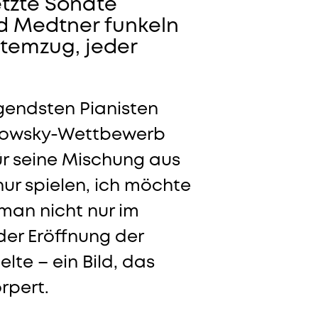
etzte Sonate
und Medtner funkeln
temzug, jeder
egendsten Pianisten
aikowsky-Wettbewerb
für seine Mischung aus
nur spielen, ich möchte
man nicht nur im
der Eröffnung der
lte – ein Bild, das
rpert.