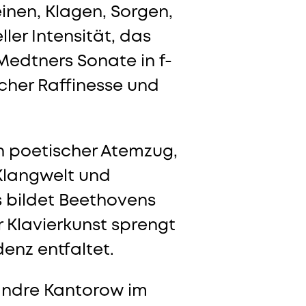
inen, Klagen, Sorgen,
er Intensität, das
Medtners Sonate in f-
scher Raffinesse und
ein poetischer Atemzug,
 Klangwelt und
 bildet Beethovens
er Klavierkunst sprengt
denz entfaltet.
xandre Kantorow im