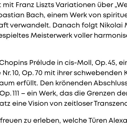
it Franz Liszts Variationen über „We
stian Bach, einem Werk von spirituell
raft verwandelt. Danach folgt Nikolai 
 gespieltes Meisterwerk voller harmoni
t Chopins Prélude in cis-Moll, Op. 45, 
 Nr. 10, Op. 70 mit ihrer schwebenden
aum erfüllt. Den krönenden Abschluss
, Op. 111 – ein Werk, das die Grenzen d
atz eine Vision von zeitloser Transzen
freuen zu erleben, welche Türen Ale