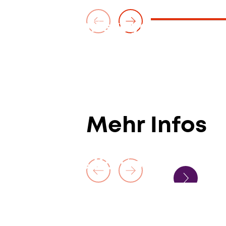
Do. — 18. Juni 2026
Anna Vinnitskaya
mit den Bochumer Symphonikern unter Le
Tung-Chieh Chuang
Mehr Infos
Alexandre Kantorow