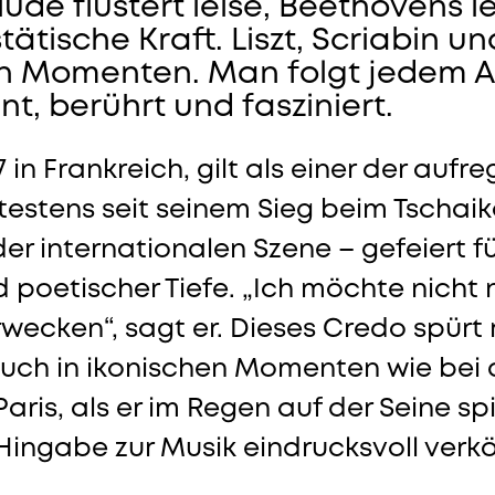
ude flüstert leise, Beethovens l
tätische Kraft. Liszt, Scriabin 
n Momenten. Man folgt jedem A
, berührt und fasziniert.
in Frankreich, gilt als einer der aufr
ätestens seit seinem Sieg beim Tsch
t der internationalen Szene – gefeiert 
d poetischer Tiefe. „Ich möchte nicht 
wecken“, sagt er. Dieses Credo spürt 
uch in ikonischen Momenten wie bei 
ris, als er im Regen auf der Seine spie
ingabe zur Musik eindrucksvoll verkö