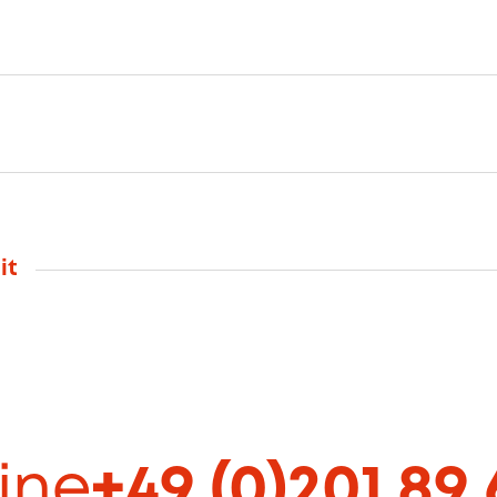
it
ine
+49 (0)201 89