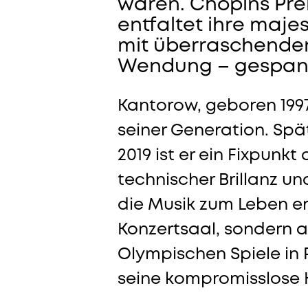
wären. Chopins Prél
entfaltet ihre majes
mit überraschende
Wendung – gespannt
Kantorow, geboren 1997 
seiner Generation. Sp
2019 ist er ein Fixpunk
technischer Brillanz un
die Musik zum Leben er
Konzertsaal, sondern a
Olympischen Spiele in Pa
seine kompromisslose H